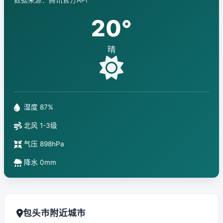
数据来源：腾讯官方API
20°
晴
湿度 87%
北风 1-3级
气压 898hPa
降水 0mm
包头市附近城市