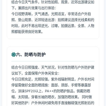
结合今日天气条件，针对性拍照、观景、近郊出游建议如
下，兼顾出片效果与出行体验：
今日视野清晰，天气通透，光照适宜，非常适合户外拍
照、登山观景、近郊短途出游：拍照建议选择光线柔和的
时段，此时不易出现逆光、过曝，拍摄远景、全景、人物
照都能获得良好效果。
六、防晒与防护
结合今日日照强度、天气状况，针对性防晒与户外防护建
议如下，全面保障户外休闲安全：
今日日照充足，光照较强，紫外线辐射明显，户外长时间
停留需做好全面防晒措施：面部、颈部、手臂等暴露部
位，涂抹SPF20以上、PA++的防晒护肤品，佩戴防晒
帽、太阳镜，穿着长袖防晒衣，加强防晒效果。 同时做
好其他防护：户外休闲时避免用手直接触碰强光照射后的