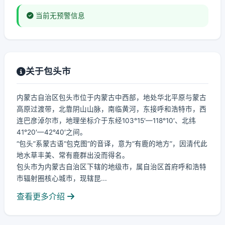
当前无预警信息
关于包头市
内蒙古自治区包头市位于内蒙古中西部，地处华北平原与蒙古
高原过渡带，北靠阴山山脉，南临黄河，东接呼和浩特市，西
连巴彦淖尔市，地理坐标介于东经103°15′—118°10′、北纬
41°20′—42°40′之间。
“包头”系蒙古语“包克图”的音译，意为“有鹿的地方”，因清代此
地水草丰美、常有鹿群出没而得名。
包头市为内蒙古自治区下辖的地级市，属自治区首府呼和浩特
市辐射圈核心城市，现辖昆...
查看更多介绍