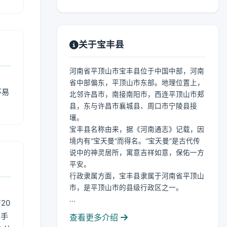
关于宝丰县
河南省平顶山市宝丰县位于中国中部，河南
省中部偏东，平顶山市东部。地理位置上，
不易
北邻许昌市，南接南阳市，西连平顶山市郏
县，东与许昌市襄城县、周口市宁陵县接
壤。
宝丰县名称由来，据《河南通志》记载，因
境内有“宝天曼”而得名。“宝天曼”是古代传
说中的神灵居所，寓意吉祥如意，保佑一方
平安。
行政隶属方面，宝丰县隶属于河南省平顶山
市，是平顶山市的县级行政区之一。
...
20
用手
查看更多介绍