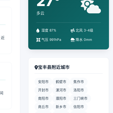
27°
多云
湿度 87%
北风 3-4级
、近
气压 991hPa
降水 0mm
宝丰县附近城市
安阳市
鹤壁市
焦作市
开封市
漯河市
洛阳市
间
南阳市
濮阳市
三门峡市
商丘市
新乡市
信阳市