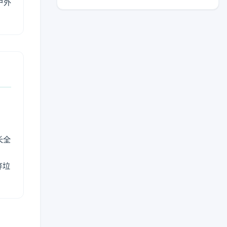
户外
长全
弃垃