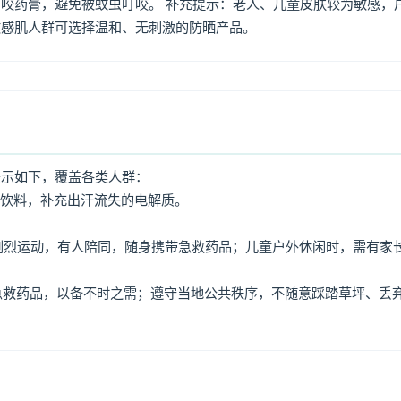
咬药膏，避免被蚊虫叮咬。 补充提示：老人、儿童皮肤较为敏感，
敏感肌人群可选择温和、无刺激的防晒产品。
提示如下，覆盖各类人群：
动饮料，补充出汗流失的电解质。
免剧烈运动，有人陪同，随身携带急救药品；儿童户外休闲时，需有家
、急救药品，以备不时之需；遵守当地公共秩序，不随意踩踏草坪、丢