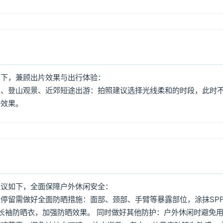
如下，兼顾出片效果与出行体验：
照、登山观景、近郊短途出游：拍照建议选择光线柔和的时段，此时
好效果。
建议如下，全面保障户外休闲安全：
停留需做好全面防晒措施：面部、颈部、手臂等暴露部位，涂抹SPF
着长袖防晒衣，加强防晒效果。 同时做好其他防护：户外休闲时避免