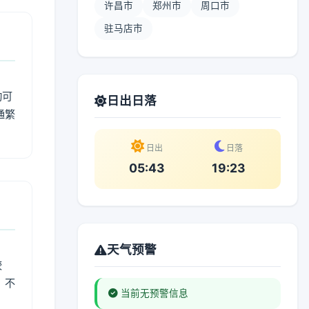
许昌市
郑州市
周口市
驻马店市
动可
日出日落
通繁
日出
日落
05:43
19:23
天气预警
较
、不
当前无预警信息