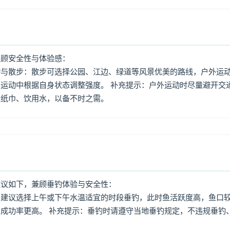
兼顾安全性与体验感：
动与散步：散步可选择公园、江边、绿道等风景优美的路线，户外运
运动中根据自身状态调整强度。 补充提示：户外运动时尽量避开交
量纸巾、饮用水，以备不时之需。
建议如下，兼顾垂钓体验与安全性：
：建议选择上午或下午水温适宜的时段垂钓，此时鱼活跃度高，鱼口
成功率更高。 补充提示：垂钓时请遵守当地垂钓规定，不违规垂钓