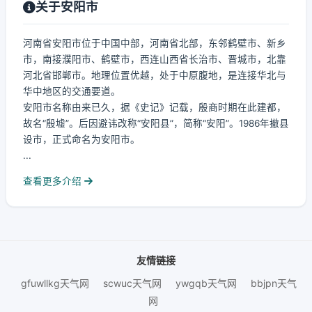
关于安阳市
河南省安阳市位于中国中部，河南省北部，东邻鹤壁市、新乡
市，南接濮阳市、鹤壁市，西连山西省长治市、晋城市，北靠
河北省邯郸市。地理位置优越，处于中原腹地，是连接华北与
华中地区的交通要道。
安阳市名称由来已久，据《史记》记载，殷商时期在此建都，
故名“殷墟”。后因避讳改称“安阳县”，简称“安阳”。1986年撤县
设市，正式命名为安阳市。
...
查看更多介绍
友情链接
gfuwllkg天气网
scwuc天气网
ywgqb天气网
bbjpn天气
网