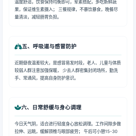
温度舒适，饮食保持均衡即可，荤素搭配，多吃新鲜蔬
果，保证维生素摄入； 三餐规律，不暴饮暴食，晚餐尽
量清淡，减轻肠胃负担。
五、呼吸道与感冒防护
近期昼夜温差较大，是感冒易发时段，老人、儿童与体质
较弱人群注意加强保暖， 少去人群密集封闭场所，勤洗
手、常通风，提高自身防护意识。
六、日常舒缓与身心调理
今日天气阴，适合进行轻度身心放松调理。工作间隙多做
拉伸、远眺，缓解颈椎与眼部疲劳； 午后可小憩15-30