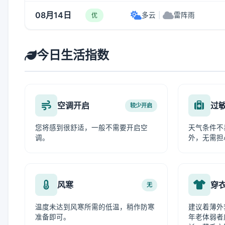
08月14日
多云
|
雷阵雨
优
今日生活指数
空调开启
过
较少开启
您将感到很舒适，一般不需要开启空
天气条件不
调。
外，无需担
风寒
穿
无
温度未达到风寒所需的低温，稍作防寒
建议着薄外
准备即可。
年老体弱者