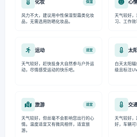
化妆
心
保湿
风力不大，建议用中性保湿型霜类化妆
天气较好，
品，无需选用防晒化妆品。
习、工作效
运动
太
适宜
天气较好，赶快投身大自然参与户外运
白天太阳辐
动，尽情感受运动的快乐吧。
级且标注UV
旅游
交
适宜
天气较好，但丝毫不会影响您出行的心
天气较好，
情。温度适宜又有微风相伴，适宜旅
好，车辆可
游。