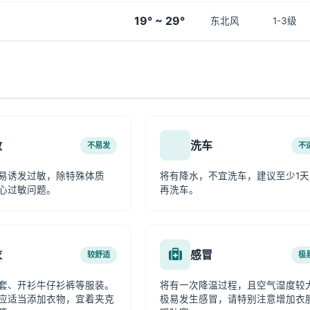
19° ~ 29°
东北风
1-3级
敏
洗车
不易发
不
易诱发过敏，除特殊体质
将有降水，不宜洗车，建议至少1天
心过敏问题。
再洗车。
衣
感冒
较舒适
极
套、开衫牛仔衫裤等服装。
将有一次降温过程，且空气湿度较
应适当添加衣物，宜着夹克
极易发生感冒，请特别注意增加衣