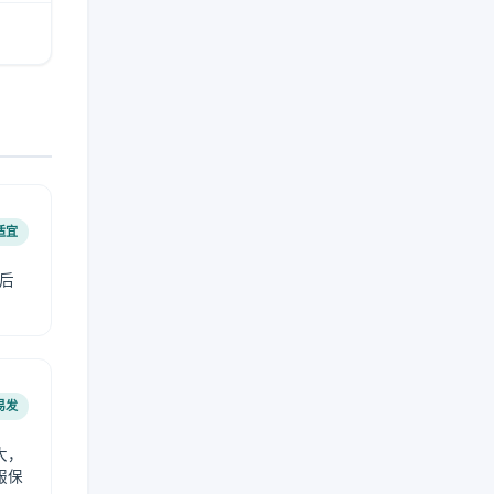
适宜
后
易发
大，
服保