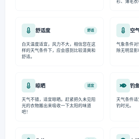
衫、薄毛衣
舒适度
空
舒适
白天温度适宜，风力不大，相信您在这
气象条件对
样的天气条件下，应会感到比较清爽和
除无明显影
舒适。
晾晒
钓
适宜
天气不错，适宜晾晒。赶紧把久未见阳
天气条件适
光的衣物搬出来吸收一下太阳的味道
钓时光。
吧！