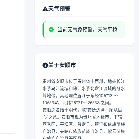
天气预警
当前无气象预警，天气平稳
关于安顺市
贵州省安顺市位于贵州省中西部，地处长江
水系乌江流域和珠江水系北盘江流域的分水
岭地带。其地理位置介于东经105°13′～
106°34′、北纬25°21′～26°38′之间。
安顺之名始于明代，取“安抚边疆，顺从民
心”之意。安顺市现为贵州省地级市，下辖
西秀区、平坝区、普定县、镇宁布依族苗族
自治县、关岭布依族苗族自治县、紫云苗族
布依族自治县等区县。