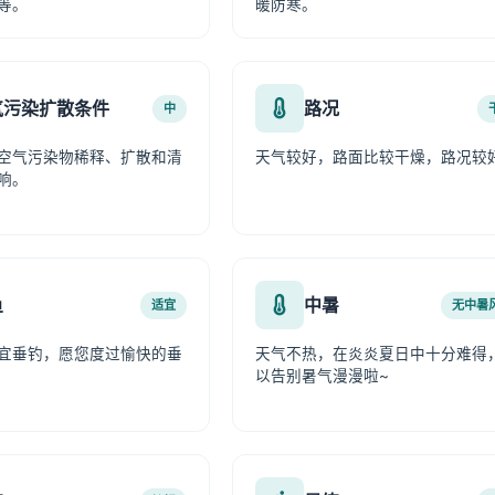
等。
暖防寒。
气污染扩散条件
路况
中
空气污染物稀释、扩散和清
天气较好，路面比较干燥，路况较
响。
鱼
中暑
适宜
无中暑
宜垂钓，愿您度过愉快的垂
天气不热，在炎炎夏日中十分难得
以告别暑气漫漫啦~