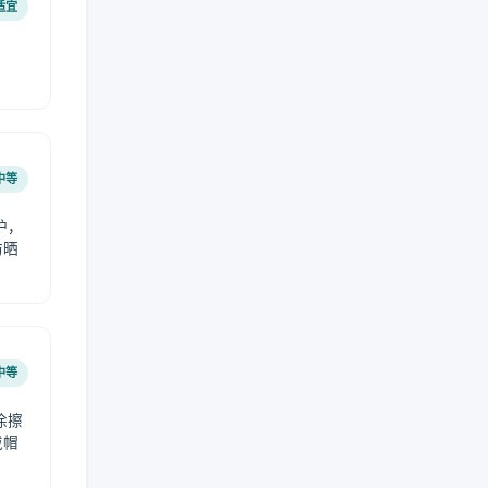
适宜
中等
护，
防晒
中等
涂擦
戴帽