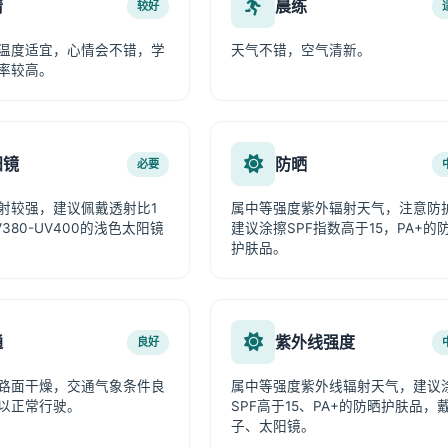
情
晨练
较好
温度适宜，心情会不错，学
天气不错，空气清新。
率较高。
阳镜
防晒
必要
射较强，建议佩戴透射比1
属中等强度紫外辐射天气，注意防
380-UV400的浅色太阳镜
建议涂擦SPF指数高于15，PA+的
护肤品。
通
紫外线强度
良好
路面干燥，交通气象条件良
属中等强度紫外线辐射天气，建议
以正常行驶。
SPF高于15、PA+的防晒护肤品，
子、太阳镜。