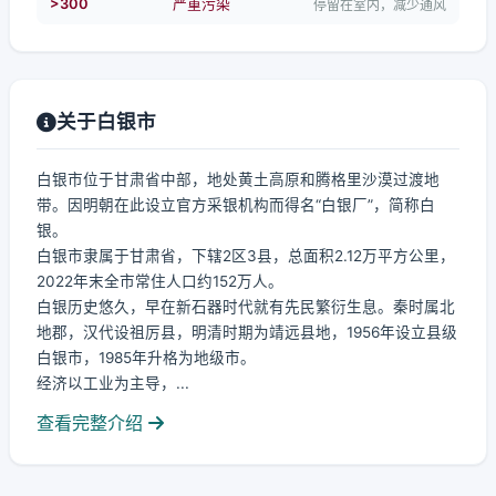
>300
严重污染
停留在室内，减少通风
关于白银市
白银市位于甘肃省中部，地处黄土高原和腾格里沙漠过渡地
带。因明朝在此设立官方采银机构而得名“白银厂”，简称白
银。
白银市隶属于甘肃省，下辖2区3县，总面积2.12万平方公里，
2022年末全市常住人口约152万人。
白银历史悠久，早在新石器时代就有先民繁衍生息。秦时属北
地郡，汉代设祖厉县，明清时期为靖远县地，1956年设立县级
白银市，1985年升格为地级市。
经济以工业为主导，...
查看完整介绍