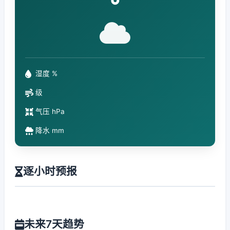
°
湿度 %
级
气压 hPa
降水 mm
逐小时预报
未来7天趋势