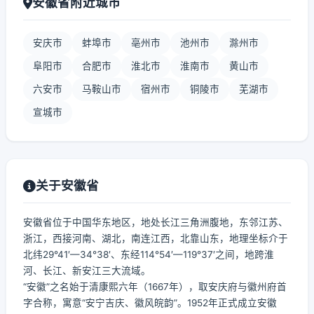
安徽省附近城市
安庆市
蚌埠市
亳州市
池州市
滁州市
阜阳市
合肥市
淮北市
淮南市
黄山市
六安市
马鞍山市
宿州市
铜陵市
芜湖市
宣城市
关于安徽省
安徽省位于中国华东地区，地处长江三角洲腹地，东邻江苏、
浙江，西接河南、湖北，南连江西，北靠山东，地理坐标介于
北纬29°41′—34°38′、东经114°54′—119°37′之间，地跨淮
河、长江、新安江三大流域。
“安徽”之名始于清康熙六年（1667年），取安庆府与徽州府首
字合称，寓意“安宁吉庆、徽风皖韵”。1952年正式成立安徽