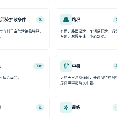
气污染扩散条件
路况
优
常有利于空气污染物稀释、
有雨，路面湿滑，车辆易打滑，请
。
车距，减慢车速，小心驾驶。
鱼
中暑
不宜
不适合垂钓。
大热天里注意通风，长时间待在闷
房间里容易诱发中暑。
情
晨练
差