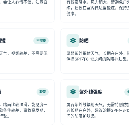
，会让人心情不佳，注意自
有较强降水，风力稍大，请避免户
练，建议在室内做适当锻炼，保持
健康。
阳镜
防晒
不需要
天气，视线较差，不需要佩
属弱紫外辐射天气，长期在户外，
涂擦SPF在8-12之间的防晒护肤品
通
紫外线强度
较差
，路面比较湿滑，能见度一
属弱紫外线辐射天气，无需特别防
象条件较差，事故高发期，
若长期在户外，建议涂擦SPF在8-1
行驶。
间的防晒护肤品。