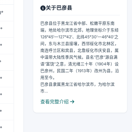
关于巴彦县
0°
巴彦县位于黑龙江省中部、松嫩平原东南
°
端，地处哈尔滨市北郊，地理坐标介于东经
126°45′—127°42′、北纬45°30′—46°40′之
间，东与木兰县接壤，西邻绥化市北林区，
°
南连呼兰区和宾县，北靠绥化市庆安县，属
中温带大陆性季风气候。县名“巴彦”源自满
°
语“富饶”之意，清光绪三十年（1904年）设
巴彦州，民国二年（1913年）改州为县，沿
用至今。
°
巴彦县隶属黑龙江省哈尔滨市，为哈尔滨
市...
°
查看完整介绍
°
°