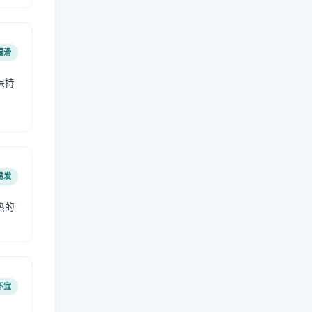
湿滑
保持
易发
热的
不宜