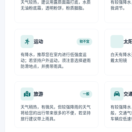
天气较热，建议用露质面霜打底，水质
有较强降水
无油粉底霜，透明粉饼，粉质胭脂。
我调节。
运动
太
较不宜
有降水，推荐您在室内进行低强度运
白天有降水
动；若坚持户外运动，须注意选择避雨
戴太阳镜
防滑地点，并携带雨具。
旅游
交
一般
天气稍热，有微风，但较强降雨的天气
有较强降水
将给您的出行带来很多的不便，若坚持
般，交通气
旅行建议带上雨具。
车辆应低速