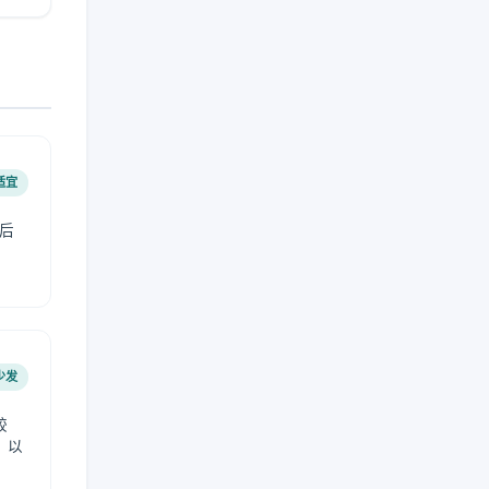
适宜
后
少发
较
，以