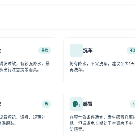
敏
洗车
易发
不
诱发过敏，有较强降水，最
将有降水，不宜洗车，建议至少1天
裤出行注意携带雨具。
再洗车。
衣
感冒
热
议着短裙、短裤、短薄外
各项气象条件适宜，发生感冒几率
夏季服装。
低。但请避免长期处于空调房间中
防感冒。