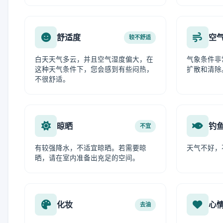
舒适度
空
较不舒适
白天天气多云，并且空气湿度偏大，在
气象条件非
这种天气条件下，您会感到有些闷热，
扩散和清除
不很舒适。
晾晒
钓
不宜
有较强降水，不适宜晾晒。若需要晾
天气不好，
晒，请在室内准备出充足的空间。
化妆
心
去油