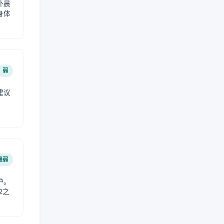
外晨
身体
弱
建议
。
最弱
护。
2之