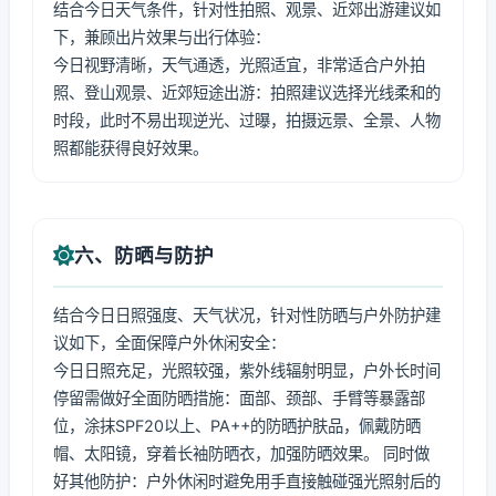
结合今日天气条件，针对性拍照、观景、近郊出游建议如
下，兼顾出片效果与出行体验：
今日视野清晰，天气通透，光照适宜，非常适合户外拍
照、登山观景、近郊短途出游：拍照建议选择光线柔和的
时段，此时不易出现逆光、过曝，拍摄远景、全景、人物
照都能获得良好效果。
六、防晒与防护
结合今日日照强度、天气状况，针对性防晒与户外防护建
议如下，全面保障户外休闲安全：
今日日照充足，光照较强，紫外线辐射明显，户外长时间
停留需做好全面防晒措施：面部、颈部、手臂等暴露部
位，涂抹SPF20以上、PA++的防晒护肤品，佩戴防晒
帽、太阳镜，穿着长袖防晒衣，加强防晒效果。 同时做
好其他防护：户外休闲时避免用手直接触碰强光照射后的