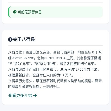
当前无预警信息
关于八宿县
八宿县位于西藏自治区东部，昌都市西南部，地理坐标介于东
经96°23′-97°28′，北纬30°01′-31°04′之间。其名称源于藏语
“八”意为“兄弟”，“宿”意为“团结”，寓意各民族团结如兄弟。
八宿县隶属于西藏自治区昌都市，总面积约12755平方千米，
根据最新统计，全县常住人口约为5.6万人。
八宿县历史悠久，早在新石器时代就有人类活动的痕迹。唐宋
时期属吐蕃政权管辖，元朝时归...
查看更多介绍