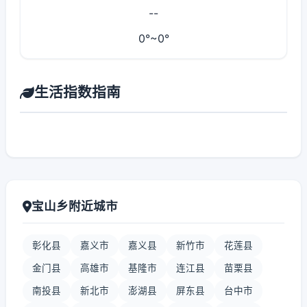
--
0°~0°
生活指数指南
宝山乡附近城市
彰化县
嘉义市
嘉义县
新竹市
花莲县
金门县
高雄市
基隆市
连江县
苗栗县
南投县
新北市
澎湖县
屏东县
台中市