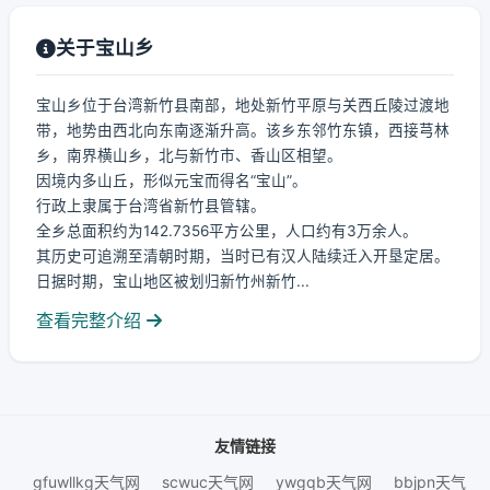
关于宝山乡
宝山乡位于台湾新竹县南部，地处新竹平原与关西丘陵过渡地
带，地势由西北向东南逐渐升高。该乡东邻竹东镇，西接芎林
乡，南界横山乡，北与新竹市、香山区相望。
因境内多山丘，形似元宝而得名“宝山”。
行政上隶属于台湾省新竹县管辖。
全乡总面积约为142.7356平方公里，人口约有3万余人。
其历史可追溯至清朝时期，当时已有汉人陆续迁入开垦定居。
日据时期，宝山地区被划归新竹州新竹...
查看完整介绍
友情链接
gfuwllkg天气网
scwuc天气网
ywgqb天气网
bbjpn天气