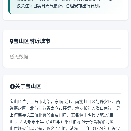
议关注每日实时天气更新，合理安排出行计划。
宝山区附近城市
暂无数据
关于宝山区
宝山区位于上海市北部，东临长江、南接虹口区与静安区、西
连嘉定区、北与江苏省太仓市接壤，地处长江入海口南岸，是
上海连接长三角北翼的重要门户。其名源于明代所筑之“宝
山”，因明永乐十年（1412年）平江伯陈瑄于今高桥镇北筑土
山置烽火台以导航，赐名“宝山”，清雍正二年（1724年）设宝