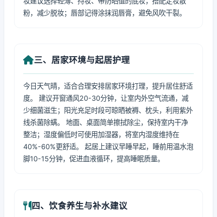
妆建议选择轻薄、持妆、带防晒值的底妆，搭配定妆散
粉，减少脱妆；唇部记得涂抹润唇膏，避免风吹干裂。
三、居家环境与起居护理
今日天气晴，适合合理安排居家环境打理，提升居住舒适
度。 建议开窗通风20-30分钟，让室内外空气流通，减
少细菌滋生；阳光充足时段可晾晒被褥、枕头，利用紫外
线杀菌除螨。 地面、桌面简单擦拭除尘，保持室内干净
整洁；湿度偏低时可使用加湿器，将室内湿度维持在
40%-60%更舒适。 起居上建议早睡早起，睡前用温水泡
脚10-15分钟，促进血液循环，提高睡眠质量。
四、饮食养生与补水建议