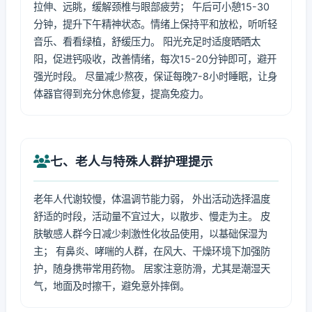
拉伸、远眺，缓解颈椎与眼部疲劳； 午后可小憩15-30
分钟，提升下午精神状态。情绪上保持平和放松，听听轻
音乐、看看绿植，舒缓压力。 阳光充足时适度晒晒太
阳，促进钙吸收，改善情绪，每次15-20分钟即可，避开
强光时段。 尽量减少熬夜，保证每晚7-8小时睡眠，让身
体器官得到充分休息修复，提高免疫力。
七、老人与特殊人群护理提示
老年人代谢较慢，体温调节能力弱， 外出活动选择温度
舒适的时段，活动量不宜过大，以散步、慢走为主。 皮
肤敏感人群今日减少刺激性化妆品使用，以基础保湿为
主； 有鼻炎、哮喘的人群，在风大、干燥环境下加强防
护，随身携带常用药物。 居家注意防滑，尤其是潮湿天
气，地面及时擦干，避免意外摔倒。