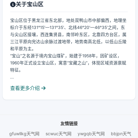
关于宝山区
宝山区位于黑龙江省东北部，地处双鸭山市中部偏西，地理坐
标介于东经131°15′—131°35′、北纬46°20′—46°35′之间，东
与尖山区接壤，西连集贤县，南邻岭东区，北靠四方台区，属
三江平原向完达山余脉过渡地带，地势南高北低，以低山丘陵
和平原为主。
“宝山”之名源于境内宝山煤矿，始建于1958年，因矿设区，
1960年正式设立宝山区，寓意“宝藏之山”，体现区域资源禀赋
特征。
...
查看更多介绍
友情链接
gfuwllkg天气网
scwuc天气网
ywgqb天气网
bbjpn天气