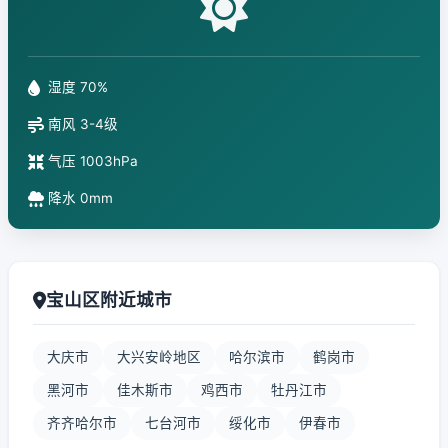
湿度 70%
南风 3-4级
气压 1003hPa
降水 0mm
宝山区附近城市
大庆市
大兴安岭地区
哈尔滨市
鹤岗市
黑河市
佳木斯市
鸡西市
牡丹江市
齐齐哈尔市
七台河市
绥化市
伊春市