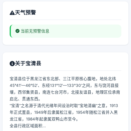
天气预警
当前无预警信息
关于宝清县
宝清县位于黑龙江省东北部、三江平原核心腹地，地处北纬
45°41′—46°52′、东经131°12′—133°30′之间，东与饶河县接
壤，西邻集贤县，南连七台河市，北接友谊县，地理区位承南
启北、贯通东西。
“宝清”之名源于清代光绪年间设治时取“宝地清幽”之意，1913
年正式置县，1949年后隶属松江省，1954年随松江省并入黑
龙江省，1984年起隶属双鸭山市至今。
全县行政区域面积...