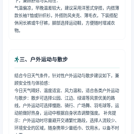
下，兼顾舒适与实用性：
气温偏凉，早晚温差较大，建议采用洋葱式穿搭，内搭薄
款长袖T恤或针织衫，外搭防风夹克、薄毛衣，下装搭配
休闲长裤或牛仔裤，脚部选择运动鞋，方便随时增减衣
物。
三、户外运动与散步
结合今日天气条件，针对性户外运动与散步建议如下，兼
顾安全性与体验感：
今日天气晴好、温度适宜、风力温和，适合各类户外运动
与散步：散步可选择公园、江边、绿道等风景优美的路
线，户外运动可选择慢跑、骑行、广场舞、羽毛球等，运
动前做好热身，运动中根据自身状态调整强度。 补充提
示：户外运动时尽量避开交通繁忙路段，选择人流较少、
环境安全的区域，随身携带少量纸巾、饮用水，以备不时