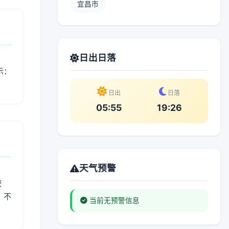
宜昌市
日出日落
示：
日出
日落
05:55
19:26
天气预警
较
、不
当前无预警信息