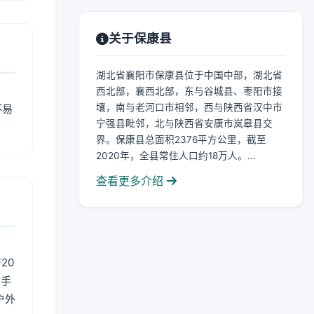
关于保康县
湖北省襄阳市保康县位于中国中部，湖北省
西北部，襄西北部，东与谷城县、枣阳市接
壤，南与老河口市相邻，西与陕西省汉中市
不易
宁强县毗邻，北与陕西省安康市岚皋县交
界。保康县总面积2376平方公里，截至
2020年，全县常住人口约18万人。...
查看更多介绍
20
用手
户外