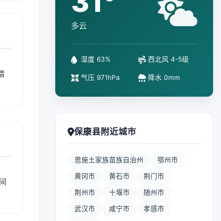
31°
多云
湿度 63%
西北风 4-5级
措
气压 971hPa
降水 0mm
保康县附近城市
恩施土家族苗族自治州
鄂州市
黄冈市
黄石市
荆门市
间
荆州市
十堰市
随州市
武汉市
咸宁市
孝感市