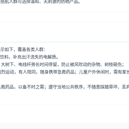
敏感肌人群可选择温和、无刺激的防晒产品。
提示如下，覆盖各类人群：
动饮料，补充出汗流失的电解质。
牌、大树下、电线杆旁长时间停留，防止被风吹动的杂物、树枝砸伤；
免剧烈运动，有人陪同，随身携带急救药品；儿童户外休闲时，需有家
、急救药品，以备不时之需；遵守当地公共秩序，不随意踩踏草坪、丢