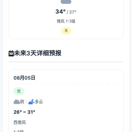
34°
/ 27°
微风 1-3级
良
未来3天详细预报
08月05日
优
阴
|
多云
26° ~ 31°
西南风