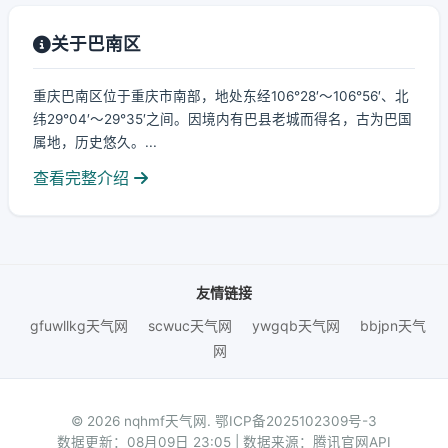
关于巴南区
重庆巴南区位于重庆市南部，地处东经106°28′～106°56′、北
纬29°04′～29°35′之间。因境内有巴县老城而得名，古为巴国
属地，历史悠久。...
查看完整介绍
友情链接
gfuwllkg天气网
scwuc天气网
ywgqb天气网
bbjpn天气
网
© 2026 nqhmf天气网.
鄂ICP备2025102309号-3
数据更新：08月09日 23:05 | 数据来源：腾讯官网API