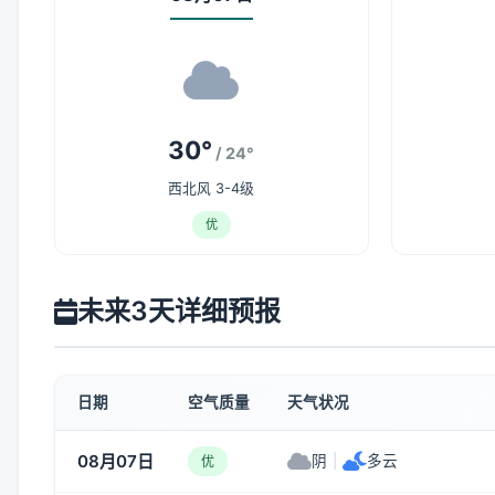
30°
/ 24°
西北风 3-4级
优
未来3天详细预报
日期
空气质量
天气状况
08月07日
阴
|
多云
优