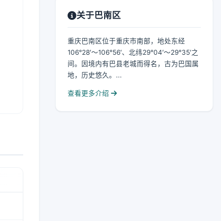
关于巴南区
重庆巴南区位于重庆市南部，地处东经
106°28′～106°56′、北纬29°04′～29°35′之
间。因境内有巴县老城而得名，古为巴国属
地，历史悠久。...
查看更多介绍