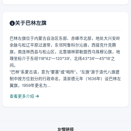
关于巴林左旗
巴林左旗位于内蒙古自治区东部、赤峰市北部，地处大兴安岭
余脉与松辽平原过渡带，东邻阿鲁科尔沁旗，西接克什克腾
旗，南连林西县与松山区，北靠锡林郭勒盟西乌珠穆沁旗，地
理坐标介于东经118°42′—120°39′、北纬43°36′—45°16′之
间。
“巴林”系蒙古语，意为“要塞”或“哨所”，“左旗”源于清代八旗建
制中按方位划分的行政命名，清崇德元年（1636年）设巴林左
翼旗，1959年更名为...
查看更多介绍
友情链接