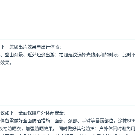
如下，兼顾出片效果与出行体验：
照、登山观景、近郊短途出游：拍照建议选择光线柔和的时段，此时
好效果。
建议如下，全面保障户外休闲安全：
停留需做好全面防晒措施：面部、颈部、手臂等暴露部位，涂抹SPF
着长袖防晒衣，加强防晒效果。 同时做好其他防护：户外休闲时避免