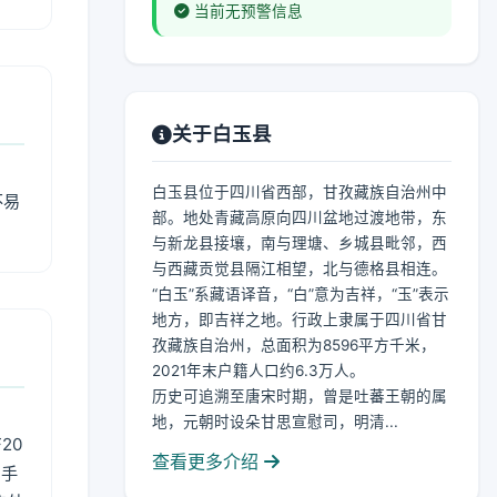
当前无预警信息
关于白玉县
白玉县位于四川省西部，甘孜藏族自治州中
不易
部。地处青藏高原向四川盆地过渡地带，东
与新龙县接壤，南与理塘、乡城县毗邻，西
与西藏贡觉县隔江相望，北与德格县相连。
“白玉”系藏语译音，“白”意为吉祥，“玉”表示
地方，即吉祥之地。行政上隶属于四川省甘
孜藏族自治州，总面积为8596平方千米，
2021年末户籍人口约6.3万人。
历史可追溯至唐宋时期，曾是吐蕃王朝的属
地，元朝时设朵甘思宣慰司，明清...
20
查看更多介绍
用手