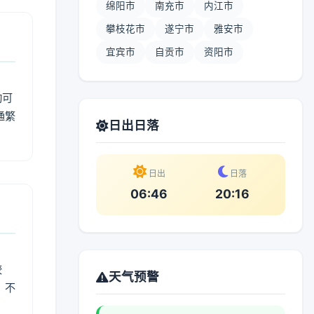
绵阳市
南充市
内江市
攀枝花市
遂宁市
雅安市
宜宾市
自贡市
资阳市
动可
通繁
日出日落
日出
日落
06:46
20:16
较
天气预警
、不