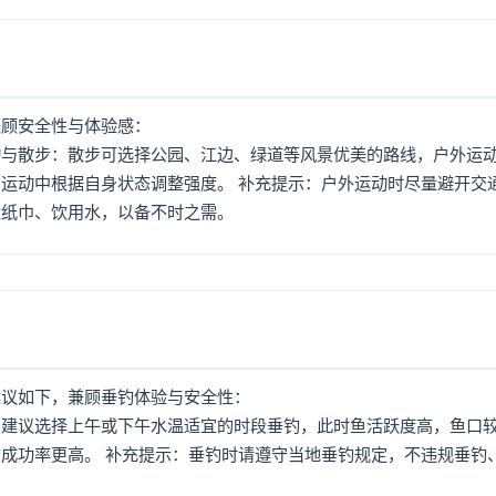
兼顾安全性与体验感：
动与散步：散步可选择公园、江边、绿道等风景优美的路线，户外运
运动中根据自身状态调整强度。 补充提示：户外运动时尽量避开交
量纸巾、饮用水，以备不时之需。
建议如下，兼顾垂钓体验与安全性：
：建议选择上午或下午水温适宜的时段垂钓，此时鱼活跃度高，鱼口
成功率更高。 补充提示：垂钓时请遵守当地垂钓规定，不违规垂钓