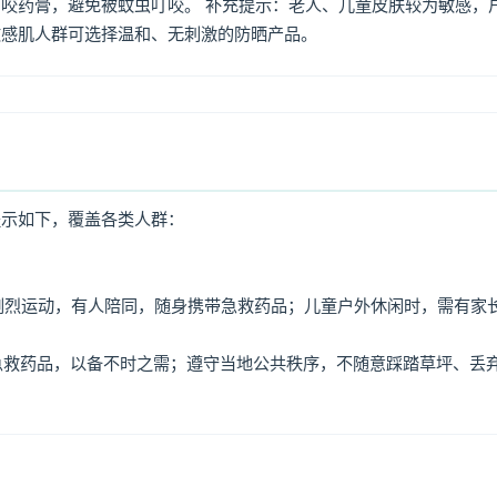
咬药膏，避免被蚊虫叮咬。 补充提示：老人、儿童皮肤较为敏感，
敏感肌人群可选择温和、无刺激的防晒产品。
提示如下，覆盖各类人群：
免剧烈运动，有人陪同，随身携带急救药品；儿童户外休闲时，需有家
、急救药品，以备不时之需；遵守当地公共秩序，不随意踩踏草坪、丢