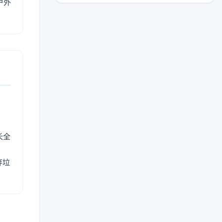
户外
长全
弃垃