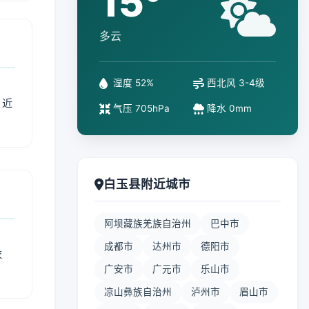
15°
多云
湿度 52%
西北风 3-4级
、近
气压 705hPa
降水 0mm
白玉县附近城市
阿坝藏族羌族自治州
巴中市
成都市
达州市
德阳市
衣
广安市
广元市
乐山市
凉山彝族自治州
泸州市
眉山市