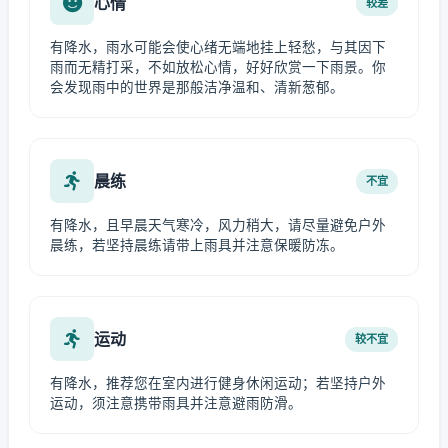
心情
较差
有降水，雨水可能会使心绪无端地挂上轻愁，与其因下
雨而无精打采，不如放松心情，好好欣赏一下雨景。你
会发现雨中的世界是那般洁净温和、清新葱郁。
晨练
不宜
有降水，且早晨天气寒冷，风力稍大，请尽量避免户外
晨练，若坚持晨练请带上雨具并注意保暖防冻。
运动
较不宜
有降水，推荐您在室内进行健身休闲运动；若坚持户外
运动，须注意携带雨具并注意避雨防滑。