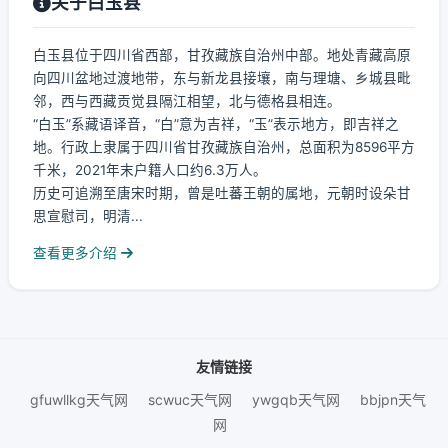
关于白玉县
白玉县位于四川省西部，甘孜藏族自治州中部。地处青藏高原
向四川盆地过渡地带，东与新龙县接壤，南与理塘、乡城县毗
邻，西与西藏贡觉县隔江相望，北与德格县相连。
“白玉”系藏语译音，“白”意为吉祥，“玉”表示地方，即吉祥之
地。行政上隶属于四川省甘孜藏族自治州，总面积为8596平方
千米，2021年末户籍人口约6.3万人。
历史可追溯至唐宋时期，曾是吐蕃王朝的属地，元朝时设朵甘
思宣慰司，明清...
查看更多介绍
友情链接
gfuwllkg天气网
scwuc天气网
ywgqb天气网
bbjpn天气
网