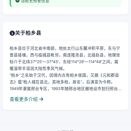
当前无预警信息
关于柏乡县
柏乡县位于河北省中南部，地处太行山东麓冲积平原，东与宁
晋县接壤，西与临城县毗邻，南连隆尧县，北接赵县，地理坐
标介于北纬37°25′—37°45′、东经114°26′—114°48′之间，属
暖温带半湿润大陆性季风气候。
“柏乡”之名始于汉代，因境内古有柏乡侯国，又据《元和郡县
志》载“柏人城在县北，其地多柏，故名”，后演变为今称。
1949年隶属邢台专区，1993年随邢台地区撤地设市划归邢台...
查看更多介绍