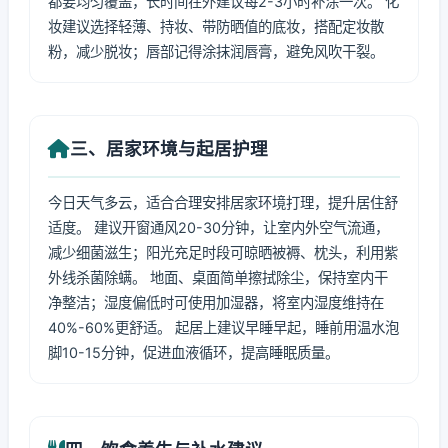
都要均匀覆盖，长时间在外建议每2-3小时补涂一次。 化
妆建议选择轻薄、持妆、带防晒值的底妆，搭配定妆散
粉，减少脱妆；唇部记得涂抹润唇膏，避免风吹干裂。
三、居家环境与起居护理
今日天气多云，适合合理安排居家环境打理，提升居住舒
适度。 建议开窗通风20-30分钟，让室内外空气流通，
减少细菌滋生；阳光充足时段可晾晒被褥、枕头，利用紫
外线杀菌除螨。 地面、桌面简单擦拭除尘，保持室内干
净整洁；湿度偏低时可使用加湿器，将室内湿度维持在
40%-60%更舒适。 起居上建议早睡早起，睡前用温水泡
脚10-15分钟，促进血液循环，提高睡眠质量。