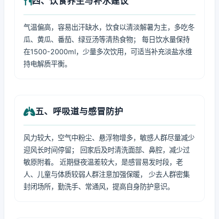
四、饮食养生与补水建议
气温偏高，容易出汗缺水，饮食以清淡解暑为主，多吃冬
瓜、黄瓜、番茄、绿豆汤等清热食物； 每日饮水量保持
在1500-2000ml，少量多次饮用，可适当补充淡盐水维
持电解质平衡。
五、呼吸道与感冒防护
风力较大，空气中粉尘、悬浮物增多，敏感人群尽量减少
迎风长时间停留； 回家后及时清洗面部、鼻腔，减少过
敏原附着。 近期昼夜温差较大，是感冒易发时段，老
人、儿童与体质较弱人群注意加强保暖， 少去人群密集
封闭场所，勤洗手、常通风，提高自身防护意识。