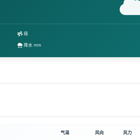
级
降水 mm
气温
风向
风力