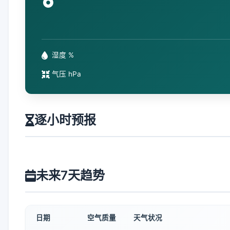
°
湿度 %
气压 hPa
逐小时预报
未来7天趋势
日期
空气质量
天气状况