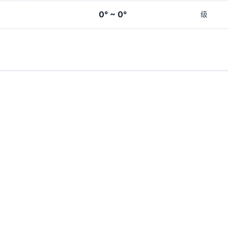
0° ~ 0°
级