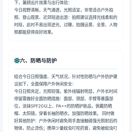
下，兼顾出片效果与出行体验：
今日视野清晰，天气通透，光照适宜，非常适合户外拍
照、登山观景、近郊短途出游：拍照建议选择光线柔和的
时段，此时不易出现逆光、过曝，拍摄远景、全景、人物
照都能获得良好效果。
六、防晒与防护
结合今日日照强度、天气状况，针对性防晒与户外防护建
议如下，全面保障户外休闲安全：
今日日照充足，光照较强，紫外线辐射明显，户外长时间
停留需做好全面防晒措施：面部、颈部、手臂等暴露部
位，涂抹SPF20以上、PA++的防晒护肤品，佩戴防晒
帽、太阳镜，穿着长袖防晒衣，加强防晒效果。 同时做
好其他防护：户外休闲时避免用手直接触碰强光照射后的
物体，防止烫伤；携带少量蚊虫叮咬药膏，避免被蚊虫叮