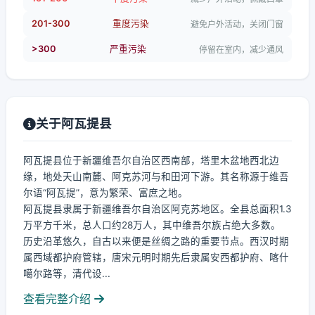
201-300
重度污染
避免户外活动，关闭门窗
>300
严重污染
停留在室内，减少通风
关于阿瓦提县
阿瓦提县位于新疆维吾尔自治区西南部，塔里木盆地西北边
缘，地处天山南麓、阿克苏河与和田河下游。其名称源于维吾
尔语“阿瓦提”，意为繁荣、富庶之地。
阿瓦提县隶属于新疆维吾尔自治区阿克苏地区。全县总面积1.3
万平方千米，总人口约28万人，其中维吾尔族占绝大多数。
历史沿革悠久，自古以来便是丝绸之路的重要节点。西汉时期
属西域都护府管辖，唐宋元明时期先后隶属安西都护府、喀什
噶尔路等，清代设...
查看完整介绍