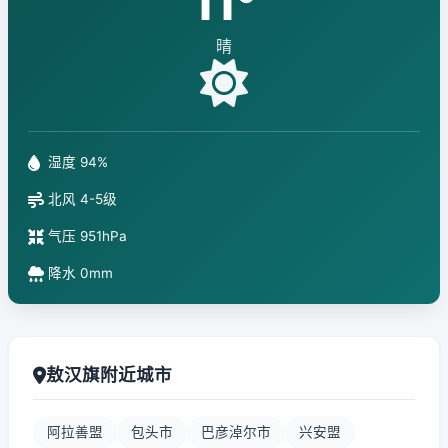
11°
晴
湿度 94%
北风 4-5级
气压 951hPa
降水 0mm
敖汉旗附近城市
阿拉善盟
包头市
巴彦淖尔市
兴安盟