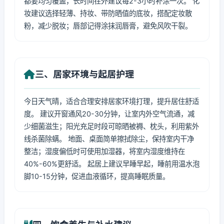
都要均匀覆盖，长时间在外建议每2-3小时补涂一次。 化
妆建议选择轻薄、持妆、带防晒值的底妆，搭配定妆散
粉，减少脱妆；唇部记得涂抹润唇膏，避免风吹干裂。
三、居家环境与起居护理
今日天气晴，适合合理安排居家环境打理，提升居住舒适
度。 建议开窗通风20-30分钟，让室内外空气流通，减
少细菌滋生；阳光充足时段可晾晒被褥、枕头，利用紫外
线杀菌除螨。 地面、桌面简单擦拭除尘，保持室内干净
整洁；湿度偏低时可使用加湿器，将室内湿度维持在
40%-60%更舒适。 起居上建议早睡早起，睡前用温水泡
脚10-15分钟，促进血液循环，提高睡眠质量。