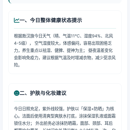
一、今日整体健康状态提示
根据敖汉旗今日天气（晴、气温11℃、湿度94%、北风
4-5级）， 空气湿度较大，体感偏闷，容易出现困倦乏
力，养生重点以祛湿、健脾、提神为主； 昼夜温差变化
会影响免疫力，建议根据气温及时增减衣物，减少受凉风
险。
二、护肤与化妆建议
今日日照充足，紫外线较强，护肤以「保湿+防晒」为核
心。洁面后使用清爽型爽肤水打底，涂抹保湿乳液或面霜
锁住水分； 外出前务必涂抹防晒霜，面部、颈部、耳后