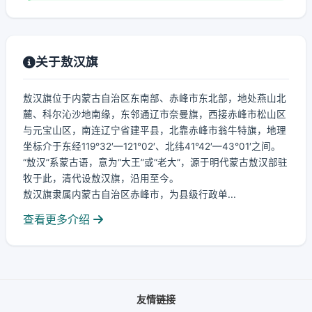
关于敖汉旗
敖汉旗位于内蒙古自治区东南部、赤峰市东北部，地处燕山北
麓、科尔沁沙地南缘，东邻通辽市奈曼旗，西接赤峰市松山区
与元宝山区，南连辽宁省建平县，北靠赤峰市翁牛特旗，地理
坐标介于东经119°32′—121°02′、北纬41°42′—43°01′之间。
“敖汉”系蒙古语，意为“大王”或“老大”，源于明代蒙古敖汉部驻
牧于此，清代设敖汉旗，沿用至今。
敖汉旗隶属内蒙古自治区赤峰市，为县级行政单...
查看更多介绍
友情链接