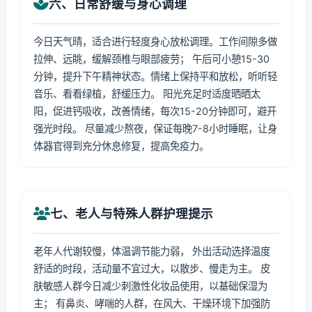
六、日常舒缓与身心调理
今日天气晴，适合进行轻度身心放松调理。工作间隙多做
拉伸、远眺，缓解颈椎与眼部疲劳； 午后可小憩15-30
分钟，提升下午精神状态。情绪上保持平和放松，听听轻
音乐、看看绿植，舒缓压力。 阳光充足时适度晒晒太
阳，促进钙吸收，改善情绪，每次15-20分钟即可，避开
强光时段。 尽量减少熬夜，保证每晚7-8小时睡眠，让身
体器官得到充分休息修复，提高免疫力。
七、老人与特殊人群护理提示
老年人代谢较慢，体温调节能力弱， 外出活动选择温度
舒适的时段，活动量不宜过大，以散步、慢走为主。 皮
肤敏感人群今日减少刺激性化妆品使用，以基础保湿为
主； 有鼻炎、哮喘的人群，在风大、干燥环境下加强防