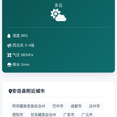
多云
湿度 66%
西北风 3-4级
气压 961hPa
降水 0mm
安岳县附近城市
阿坝藏族羌族自治州
巴中市
成都市
达州市
德阳市
甘孜藏族自治州
广安市
广元市