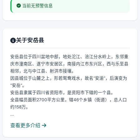
当前无预警信息
关于安岳县
安岳县位于四川盆地中部，地处沱江、涪江分水岭上，东邻重
庆市潼南区、遂宁市安居区，南接内江市东兴区，西与乐至县
相邻，北与中江县、射洪市接壤。
因县城位于山麓之上，形若鸳鸯戏水，故名“安渝”，后演变为
“安岳”。
安岳县隶属于四川省资阳市，是资阳市下辖的一个县。
全县幅员面积2700平方公里，辖46个乡镇（街道），总人口
约158万。
...
查看更多介绍