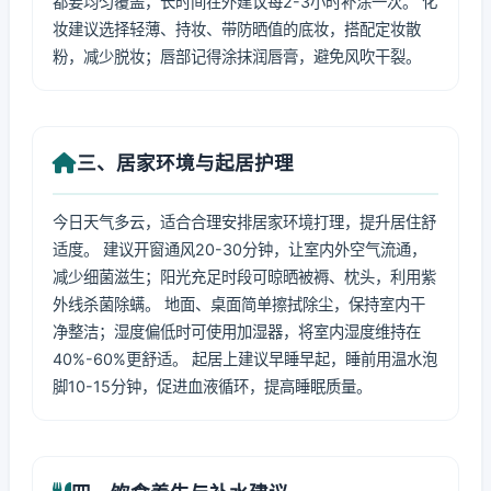
都要均匀覆盖，长时间在外建议每2-3小时补涂一次。 化
妆建议选择轻薄、持妆、带防晒值的底妆，搭配定妆散
粉，减少脱妆；唇部记得涂抹润唇膏，避免风吹干裂。
三、居家环境与起居护理
今日天气多云，适合合理安排居家环境打理，提升居住舒
适度。 建议开窗通风20-30分钟，让室内外空气流通，
减少细菌滋生；阳光充足时段可晾晒被褥、枕头，利用紫
外线杀菌除螨。 地面、桌面简单擦拭除尘，保持室内干
净整洁；湿度偏低时可使用加湿器，将室内湿度维持在
40%-60%更舒适。 起居上建议早睡早起，睡前用温水泡
脚10-15分钟，促进血液循环，提高睡眠质量。