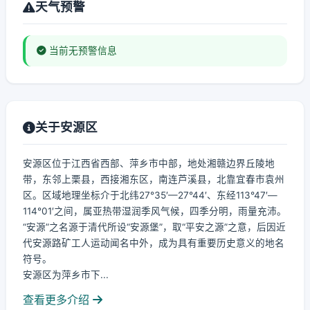
天气预警
当前无预警信息
关于安源区
安源区位于江西省西部、萍乡市中部，地处湘赣边界丘陵地
带，东邻上栗县，西接湘东区，南连芦溪县，北靠宜春市袁州
区。区域地理坐标介于北纬27°35′—27°44′、东经113°47′—
114°01′之间，属亚热带湿润季风气候，四季分明，雨量充沛。
“安源”之名源于清代所设“安源堡”，取“平安之源”之意，后因近
代安源路矿工人运动闻名中外，成为具有重要历史意义的地名
符号。
安源区为萍乡市下...
查看更多介绍