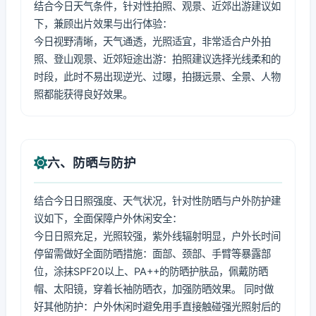
结合今日天气条件，针对性拍照、观景、近郊出游建议如
下，兼顾出片效果与出行体验：
今日视野清晰，天气通透，光照适宜，非常适合户外拍
照、登山观景、近郊短途出游：拍照建议选择光线柔和的
时段，此时不易出现逆光、过曝，拍摄远景、全景、人物
照都能获得良好效果。
六、防晒与防护
结合今日日照强度、天气状况，针对性防晒与户外防护建
议如下，全面保障户外休闲安全：
今日日照充足，光照较强，紫外线辐射明显，户外长时间
停留需做好全面防晒措施：面部、颈部、手臂等暴露部
位，涂抹SPF20以上、PA++的防晒护肤品，佩戴防晒
帽、太阳镜，穿着长袖防晒衣，加强防晒效果。 同时做
好其他防护：户外休闲时避免用手直接触碰强光照射后的