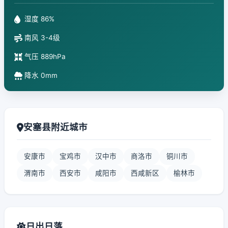
湿度 86%
南风 3-4级
气压 889hPa
降水 0mm
安塞县附近城市
安康市
宝鸡市
汉中市
商洛市
铜川市
渭南市
西安市
咸阳市
西咸新区
榆林市
日出日落