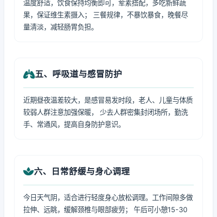
温度舒适，饮食保持均衡即可，荤素搭配，多吃新鲜蔬
果，保证维生素摄入； 三餐规律，不暴饮暴食，晚餐尽
量清淡，减轻肠胃负担。
五、呼吸道与感冒防护
近期昼夜温差较大，是感冒易发时段，老人、儿童与体质
较弱人群注意加强保暖， 少去人群密集封闭场所，勤洗
手、常通风，提高自身防护意识。
六、日常舒缓与身心调理
今日天气阴，适合进行轻度身心放松调理。工作间隙多做
拉伸、远眺，缓解颈椎与眼部疲劳； 午后可小憩15-30