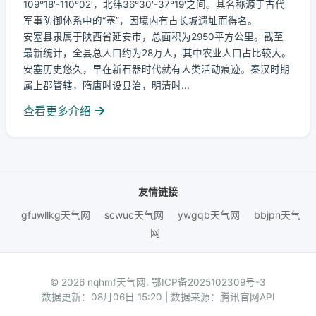
109°18′-110°02′，北纬36°30′-37°19′之间。其名称源于古代
军事防御体系中的“塞”，因境内有古长城遗址而得名。
安塞县隶属于陕西省延安市，总面积为2950平方公里。截至
最新统计，全县总人口约为28万人，其中农业人口占比较大。
安塞历史悠久，早在新石器时代就有人类活动痕迹。秦汉时期
属上郡管辖，隋唐时设县治，明清时...
查看更多介绍
友情链接
gfuwllkg天气网
scwuc天气网
ywgqb天气网
bbjpn天气
网
© 2026 nqhmf天气网.
鄂ICP备2025102309号-3
数据更新：08月06日 15:20 | 数据来源：腾讯官网API