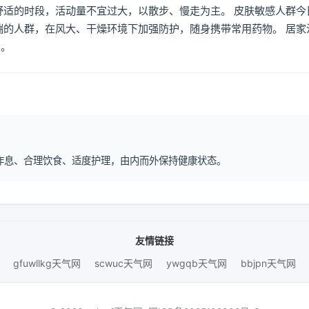
舒适的时段，活动量不宜过大，以散步、慢走为主。 皮肤敏感人群今
喘的人群，在风大、干燥环境下加强防护，随身携带常用药物。 居家
倒。
规律作息、合理饮食、适度护理，由内而外保持健康状态。
友情链接
gfuwllkg天气网
scwuc天气网
ywgqb天气网
bbjpn天气网