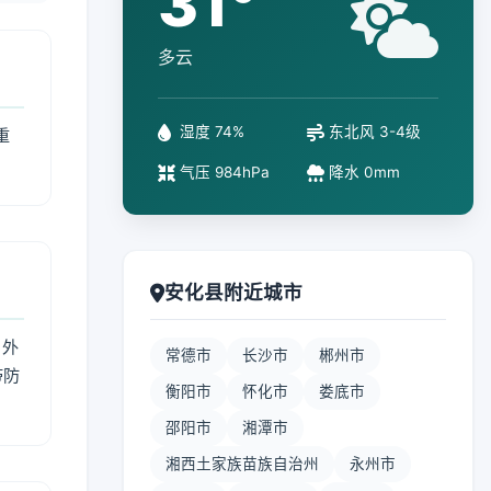
31°
多云
湿度 74%
东北风 3-4级
重
气压 984hPa
降水 0mm
安化县附近城市
 外
常德市
长沙市
郴州市
带防
衡阳市
怀化市
娄底市
邵阳市
湘潭市
湘西土家族苗族自治州
永州市