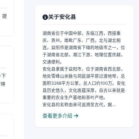
，提
关于安化县
湖南省位于中国中部，东临江西，西接重
庆、贵州，南毗广东、广西，北与湖北相
连。益阳市是湖南省下辖的地级市之一，位
于湖南省北部，湘江下游，地理位置优越，
交通便利。
安化县隶属于益阳市，位于湖南省西北部，
升下
地处雪峰山余脉与洞庭湖平原过渡地带，总
面积3268平方公里，总人口约100万。安化
官得
县历史悠久，文化底蕴深厚，自古以来就是
重要的农业生产基地和茶叶产地。
安化县的名称由来可追溯至古代，据...
查看更多介绍