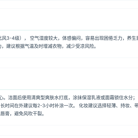
北风3-4级）， 空气湿度较大，体感偏闷，容易出现困倦乏力，养生
力，建议根据气温及时增减衣物，减少受凉风险。
心。洁面后使用清爽型爽肤水打底，涂抹保湿乳液或面霜锁住水分；
长时间在外建议每2-3小时补涂一次。 化妆建议选择轻薄、持妆、
润唇膏，避免风吹干裂。