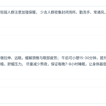
较弱人群注意加强保暖， 少去人群密集封闭场所，勤洗手、常通风
拉伸、远眺，缓解颈椎与眼部疲劳； 午后可小憩15-30分钟，提
植，舒缓压力。 尽量减少熬夜，保证每晚7-8小时睡眠，让身体器