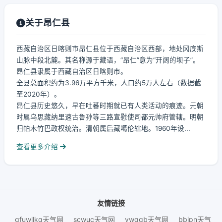
关于昂仁县
西藏自治区日喀则市昂仁县位于西藏自治区西部，地处冈底斯
山脉中段北麓。其名称源于藏语，“昂仁”意为“开阔的坝子”。
昂仁县隶属于西藏自治区日喀则市。
全县总面积约为3.96万平方千米，人口约5万人左右（数据截
至2020年）。
昂仁县历史悠久，早在吐蕃时期就已有人类活动的痕迹。元朝
时属乌思藏纳里速古鲁孙等三路宣慰使司都元帅府管辖。明朝
归帕木竹巴政权统治。清朝属后藏噶伦辖地。1960年设...
查看更多介绍
友情链接
gfuwllkg天气网
scwuc天气网
ywgqb天气网
bbjpn天气