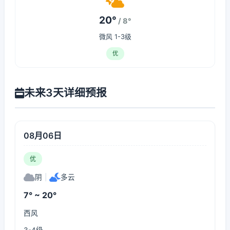
20°
/ 8°
微风 1-3级
优
未来3天详细预报
08月06日
优
阴
|
多云
7° ~ 20°
西风