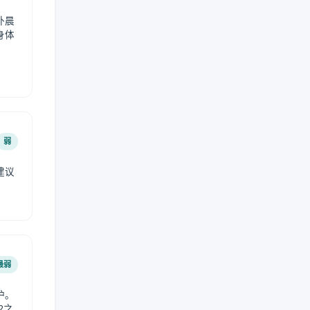
外晨
身体
弱
建议
。
最弱
护。
2之