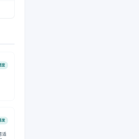
适宜
易发
意适