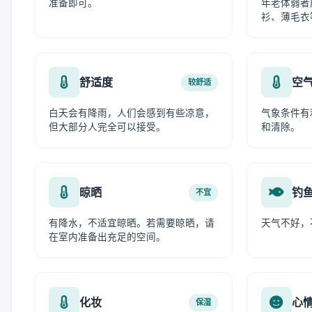
准备即可。
年老体弱者
衫、薄毛衣
舒适度
空
较舒适
白天会有降雨，人们会感到有些凉意，
气象条件有
但大部分人完全可以接受。
和清除。
晾晒
钓
不宜
有降水，不适宜晾晒。若需要晾晒，请
天气不好，
在室内准备出充足的空间。
化妆
心
保湿