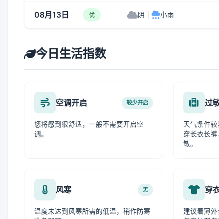
08月13日
阴
|
小雨
优
今日生活指数
空调开启
过
较少开启
您将感到很舒适，一般不需要开启空
天气条件较
调。
穿长衣长裤
敏。
风寒
穿
无
温度未达到风寒所需的低温，稍作防寒
建议着薄外