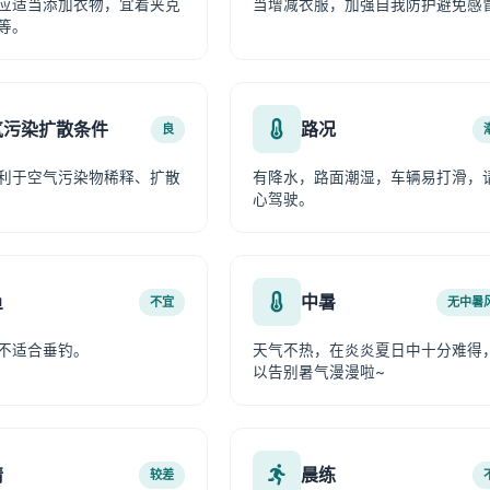
应适当添加衣物，宜着夹克
当增减衣服，加强自我防护避免感
等。
气污染扩散条件
路况
良
利于空气污染物稀释、扩散
有降水，路面潮湿，车辆易打滑，
心驾驶。
鱼
中暑
不宜
无中暑
不适合垂钓。
天气不热，在炎炎夏日中十分难得
以告别暑气漫漫啦~
情
晨练
较差