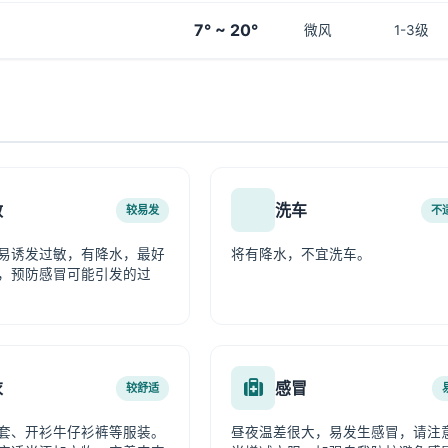
7° ~ 20°
微风
1-3级
敏
洗车
较易发
不
易诱发过敏，有降水，最好
将有降水，不宜洗车。
，预防感冒可能引发的过
衣
感冒
较舒适
套、开衫牛仔衫裤等服装。
昼夜温差很大，易发生感冒，请注