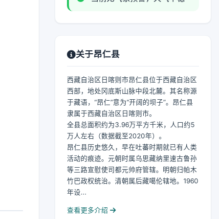
关于昂仁县
西藏自治区日喀则市昂仁县位于西藏自治区
西部，地处冈底斯山脉中段北麓。其名称源
于藏语，“昂仁”意为“开阔的坝子”。昂仁县
隶属于西藏自治区日喀则市。
全县总面积约为3.96万平方千米，人口约5
万人左右（数据截至2020年）。
昂仁县历史悠久，早在吐蕃时期就已有人类
活动的痕迹。元朝时属乌思藏纳里速古鲁孙
等三路宣慰使司都元帅府管辖。明朝归帕木
竹巴政权统治。清朝属后藏噶伦辖地。1960
年设...
查看更多介绍