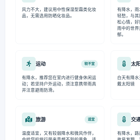
风力不大，建议用中性保湿型霜类化妆
有降水，雨
品，无需选用防晒化妆品。
轻愁，与其
松心情，好
雨中的世界
郁。
运动
太
较不宜
有降水，推荐您在室内进行健身休闲运
白天有降水
动；若坚持户外运动，须注意携带雨具
戴太阳镜
并注意避雨防滑。
旅游
交
适宜
温度适宜，又有较弱降水和微风作伴，
有降水，路
会给您的旅行带来意想不到的景象，适
故易发期，