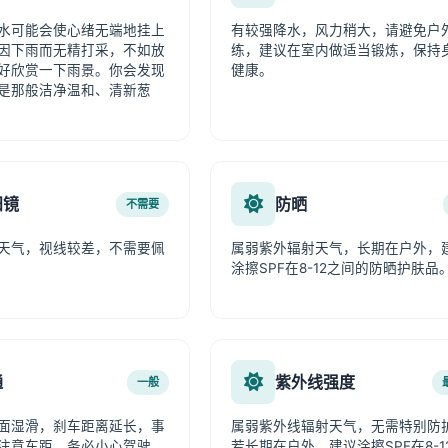
水可能会使心绪无端地挂上
有较强降水，风力稍大，请避免户
因下雨而无精打采，不如放
练，建议在室内做适当锻炼，保持
好欣赏一下雨景。你会发现
健康。
是那般洁净温和、清新葱
阳镜
防晒
不需要
天气，视线较差，不需要佩
属弱紫外辐射天气，长期在户外，
涂擦SPF在8-12之间的防晒护肤品
通
紫外线强度
一般
面湿滑，刹车距离延长，事
属弱紫外线辐射天气，无需特别防
注意车距，务必小心驾驶。
若长期在户外，建议涂擦SPF在8-1