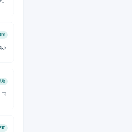
冒。
潮湿
请小
风险
，可
不宜