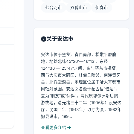
七台河市
双鸭山市
伊春市
关于安达市
安达市位于黑龙江省西南部，松嫩平原腹
地，地处北纬45°20′—46°13′、东经
124°36′—125°47′之间，东与肇东市接壤，
西与大庆市大同区、林甸县毗邻，南连青冈
县，北靠肇源县，地理区位居于哈大齐都市
圈辐射范围。安达之名源于蒙古语“谙达”，
意为“朋友”或“伙伴”，清代属郭尔罗斯后旗
游牧地，清光绪三十二年（1906年）设安达
厅，民国二年（1913年）改厅为县，1982年
撤县设市，199...
查看更多介绍