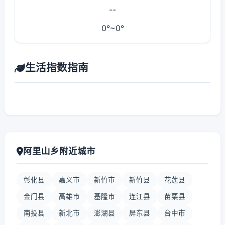
--
0°~0°
生活指数指南
阿里山乡附近城市
彰化县
嘉义市
新竹市
新竹县
花莲县
金门县
高雄市
基隆市
连江县
苗栗县
南投县
新北市
澎湖县
屏东县
台中市