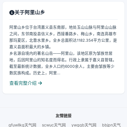
关于阿里山乡
阿里山乡位于台湾嘉义县东南部，地处玉山山脉与阿里山山脉
之间，东邻南投县信义乡，西接番路乡、梅山乡，南连高雄市
那玛夏区，北靠水里乡。全乡总面积达1182.354平方公里，是
嘉义县面积最大的乡镇。
乡名源自境内的著名山岳——阿里山，该地区原为邹族世居
地，后因阿里山的知名度而得名。行政上隶属于嘉义县管辖。
截至最新统计数据，全乡人口约6000余人，主要由邹族等少
数民族构成。历史上，阿里...
查看完整介绍
友情链接
gfuwllkg天气网
scwuc天气网
ywgqb天气网
bbjpn天气