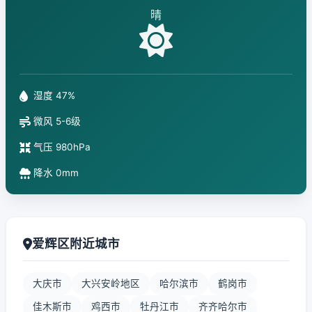
晴
湿度 47%
微风 5-6级
气压 980hPa
降水 0mm
爱辉区附近城市
大庆市
大兴安岭地区
哈尔滨市
鹤岗市
佳木斯市
鸡西市
牡丹江市
齐齐哈尔市