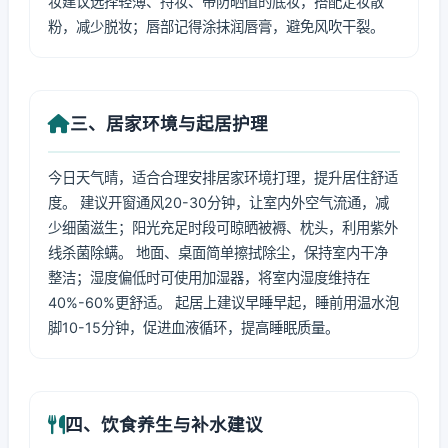
妆建议选择轻薄、持妆、带防晒值的底妆，搭配定妆散
粉，减少脱妆；唇部记得涂抹润唇膏，避免风吹干裂。
三、居家环境与起居护理
今日天气晴，适合合理安排居家环境打理，提升居住舒适
度。 建议开窗通风20-30分钟，让室内外空气流通，减
少细菌滋生；阳光充足时段可晾晒被褥、枕头，利用紫外
线杀菌除螨。 地面、桌面简单擦拭除尘，保持室内干净
整洁；湿度偏低时可使用加湿器，将室内湿度维持在
40%-60%更舒适。 起居上建议早睡早起，睡前用温水泡
脚10-15分钟，促进血液循环，提高睡眠质量。
四、饮食养生与补水建议