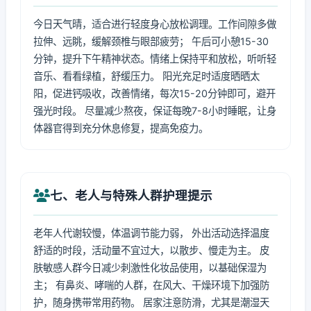
今日天气晴，适合进行轻度身心放松调理。工作间隙多做
拉伸、远眺，缓解颈椎与眼部疲劳； 午后可小憩15-30
分钟，提升下午精神状态。情绪上保持平和放松，听听轻
音乐、看看绿植，舒缓压力。 阳光充足时适度晒晒太
阳，促进钙吸收，改善情绪，每次15-20分钟即可，避开
强光时段。 尽量减少熬夜，保证每晚7-8小时睡眠，让身
体器官得到充分休息修复，提高免疫力。
七、老人与特殊人群护理提示
老年人代谢较慢，体温调节能力弱， 外出活动选择温度
舒适的时段，活动量不宜过大，以散步、慢走为主。 皮
肤敏感人群今日减少刺激性化妆品使用，以基础保湿为
主； 有鼻炎、哮喘的人群，在风大、干燥环境下加强防
护，随身携带常用药物。 居家注意防滑，尤其是潮湿天