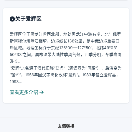
关于爱辉区
爱辉区位于黑龙江省西北部，地处黑龙江中游右岸，北与俄罗
斯阿穆尔州隔江相望，边境线长138公里，是中俄边境重要口
岸区域。地理坐标介于东经126°09′—127°50′、北纬49°03′—
50°33′之间，属寒温带大陆性季风气候，四季分明，冬季寒冷
漫长。
“爱辉”之名源于清代旧称“艾虎”（满语意为“母貂”），后演变为
“瑷珲”，1956年因汉字简化改称“爱辉”。1983年设立爱辉县，
1993...
查看更多介绍
友情链接