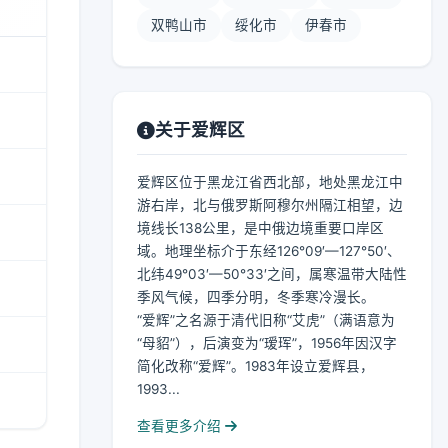
双鸭山市
绥化市
伊春市
关于爱辉区
爱辉区位于黑龙江省西北部，地处黑龙江中
游右岸，北与俄罗斯阿穆尔州隔江相望，边
境线长138公里，是中俄边境重要口岸区
域。地理坐标介于东经126°09′—127°50′、
北纬49°03′—50°33′之间，属寒温带大陆性
季风气候，四季分明，冬季寒冷漫长。
“爱辉”之名源于清代旧称“艾虎”（满语意为
“母貂”），后演变为“瑷珲”，1956年因汉字
简化改称“爱辉”。1983年设立爱辉县，
1993...
查看更多介绍