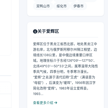
双鸭山市
绥化市
伊春市
关于爱辉区
爱辉区位于黑龙江省西北部，地处黑龙江中
游右岸，北与俄罗斯阿穆尔州隔江相望，边
境线长138公里，是中俄边境重要口岸区
域。地理坐标介于东经126°09′—127°50′、
北纬49°03′—50°33′之间，属寒温带大陆性
季风气候，四季分明，冬季寒冷漫长。
“爱辉”之名源于清代旧称“艾虎”（满语意为
“母貂”），后演变为“瑷珲”，1956年因汉字
简化改称“爱辉”。1983年设立爱辉县，
1993...
查看更多介绍