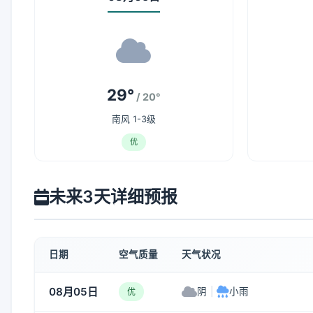
29°
/ 20°
南风 1-3级
优
未来3天详细预报
日期
空气质量
天气状况
08月05日
阴
|
小雨
优