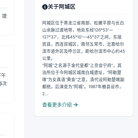
关于阿城区
，提
阿城区位于黑龙江省南部、松嫩平原与长白
山余脉过渡地带，地处东经126°53′—
127°37′、北纬45°10′—45°37′之间，东接
宾县，西连双城区，南邻五常市，北靠哈尔
滨市道外区及呼兰区，距哈尔滨市中心约45
公里。
“阿城”之名源于金代皇都“上京会宁府”，其
治所位于今阿城区城南白城遗址，“阿勒楚
下午
喀”为女真语“黄金”之意，清代设阿勒楚喀副
每次
都统，后演变为“阿城”。1987年撤县设市，
2...
查看更多介绍