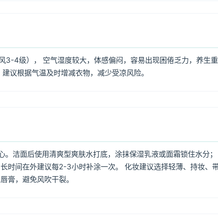
北风3-4级）， 空气湿度较大，体感偏闷，容易出现困倦乏力，养生
，建议根据气温及时增减衣物，减少受凉风险。
心。洁面后使用清爽型爽肤水打底，涂抹保湿乳液或面霜锁住水分；
长时间在外建议每2-3小时补涂一次。 化妆建议选择轻薄、持妆、
润唇膏，避免风吹干裂。