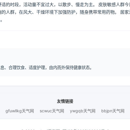
舒适的时段，活动量不宜过大，以散步、慢走为主。 皮肤敏感人群今
喘的人群，在风大、干燥环境下加强防护，随身携带常用药物。 居家
倒。
律作息、合理饮食、适度护理，由内而外保持健康状态。
友情链接
gfuwllkg天气网
scwuc天气网
ywgqb天气网
bbjpn天气网