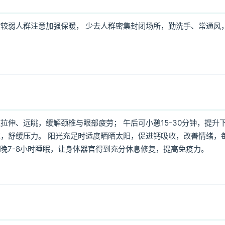
较弱人群注意加强保暖， 少去人群密集封闭场所，勤洗手、常通风
伸、远眺，缓解颈椎与眼部疲劳； 午后可小憩15-30分钟，提升
，舒缓压力。 阳光充足时适度晒晒太阳，促进钙吸收，改善情绪，
每晚7-8小时睡眠，让身体器官得到充分休息修复，提高免疫力。