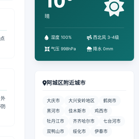
10°
晴
湿度 100%
西北风 3-4级
重点
气压 998hPa
降水 0mm
阿城区附近城市
 外
大庆市
大兴安岭地区
鹤岗市
带防
黑河市
佳木斯市
鸡西市
牡丹江市
齐齐哈尔市
七台河市
双鸭山市
绥化市
伊春市